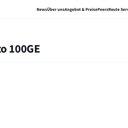
News
Über uns
Angebot & Preise
Peers
Route Ser
to 100GE