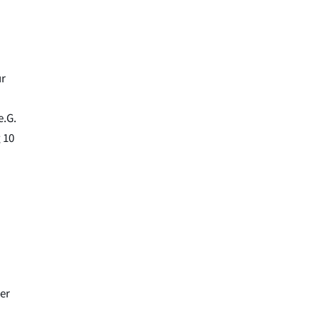
ür
e.G.
 10
er