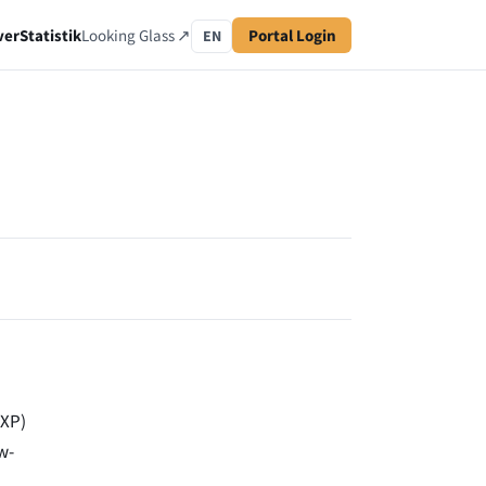
ver
Statistik
Looking Glass ↗
Portal Login
EN
IXP)
w-