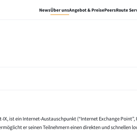
News
Über uns
Angebot & Preise
Peers
Route Ser
-IX, ist ein Internet-Austauschpunkt (“Internet Exchange Point”, 
ermöglicht er seinen Teilnehmern einen direkten und schnellen lo