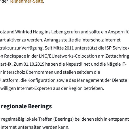
f der
Teilnehmer-Seite
.
lz und Winfried Haug ins Leben gerufen und sollte ein Ansporn f
art aktiver zu werden. Anfangs stellte die interscholz Internet
uktur zur Verfügung. Seit Mitte 2011 unterstützt die ISP Service 
 von Rackspace in der LNC/EUnetworks-Colocation am Zettachring
gart-IX. Zum 01.10.2019 haben die Nepustil.net und die Nägele IT-
 interscholz übernommen und stellen seitdem die
 Plattform, die Konfiguration sowie das Management der Dienste
willigen Internet-Experten aus der Region betrieben.
 regionale Beerings
regelmäßig lokale Treffen (Beerings) bei denen sich in entspannt
Internet unterhalten werden kann.