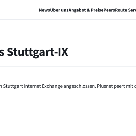
News
Über uns
Angebot & Preise
Peers
Route Ser
 Stuttgart-IX
m Stuttgart Internet Exchange angeschlossen. Plusnet peert mit 