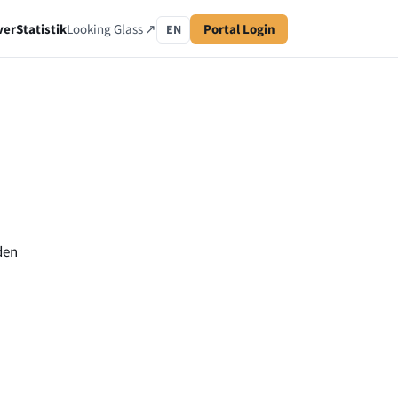
ver
Statistik
Looking Glass ↗
Portal Login
EN
den